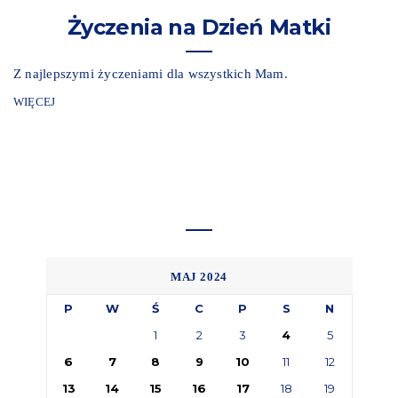
Życzenia na Dzień Matki
Z najlepszymi życzeniami dla wszystkich Mam.
WIĘCEJ
MAJ 2024
P
W
Ś
C
P
S
N
1
2
3
4
5
6
7
8
9
10
11
12
13
14
15
16
17
18
19