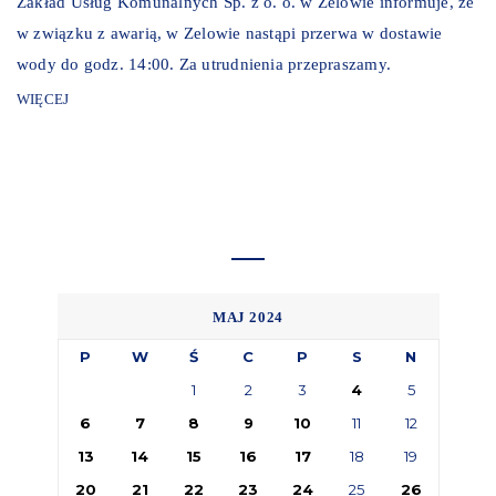
Zakład Usług Komunalnych Sp. z o. o. w Zelowie informuje, że
w związku z awarią, w Zelowie nastąpi przerwa w dostawie
wody do godz. 14:00. Za utrudnienia przepraszamy.
WIĘCEJ
MAJ 2024
P
W
Ś
C
P
S
N
1
2
3
4
5
6
7
8
9
10
11
12
13
14
15
16
17
18
19
20
21
22
23
24
25
26