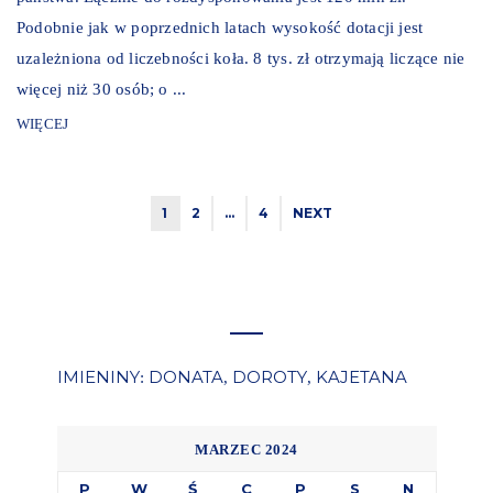
Podobnie jak w poprzednich latach wysokość dotacji jest
uzależniona od liczebności koła. 8 tys. zł otrzymają liczące nie
więcej niż 30 osób; o ...
WIĘCEJ
1
2
…
4
NEXT
IMIENINY
DONATA
DOROTY
KAJETANA
:
,
,
MARZEC 2024
P
W
Ś
C
P
S
N