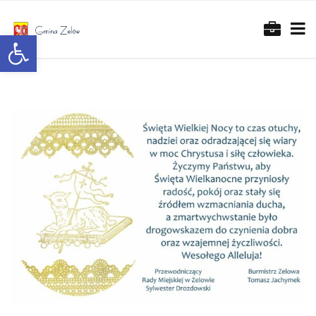
Otwórz pasek narzędzi