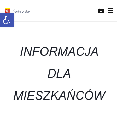
Otwórz pasek narzędzi