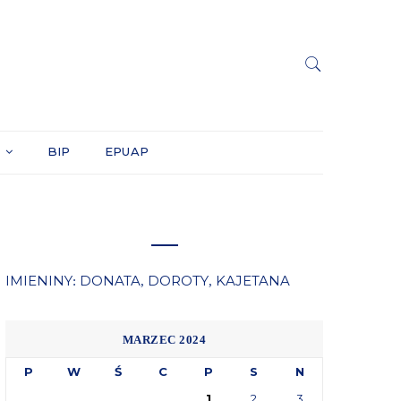
Y
BIP
EPUAP
IMIENINY
DONATA
DOROTY
KAJETANA
:
,
,
MARZEC 2024
P
W
Ś
C
P
S
N
1
2
3