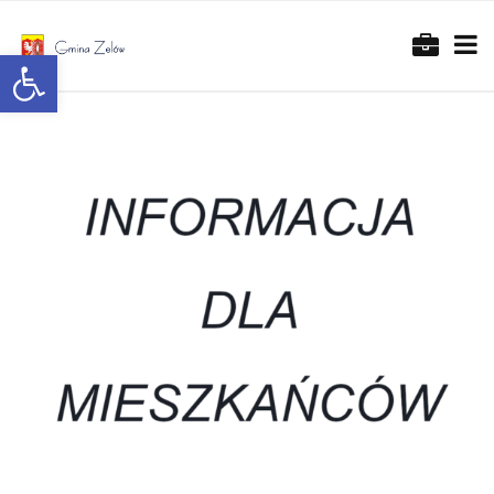
Otwórz pasek narzędzi