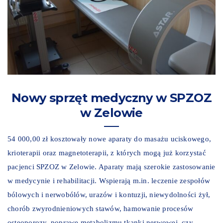
Nowy sprzęt medyczny w SPZOZ
w Zelowie
54 000,00 zł kosztowały nowe aparaty do masażu uciskowego,
krioterapii oraz magnetoterapii, z których mogą już korzystać
pacjenci SPZOZ w Zelowie. Aparaty mają szerokie zastosowanie
w medycynie i rehabilitacji. Wspierają m.in. leczenie zespołów
bólowych i nerwobólów, urazów i kontuzji, niewydolności żył,
chorób zwyrodnieniowych stawów, hamowanie procesów
osteoporozy, poprawę metabolizmu tkanki nerwowej, czy