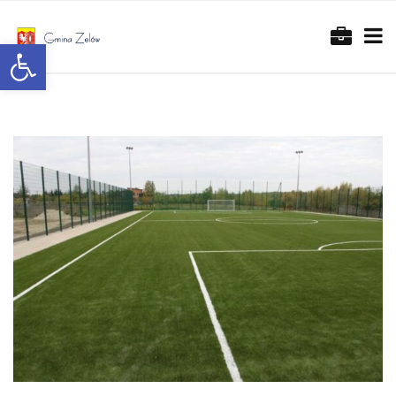
Otwórz pasek narzędzi