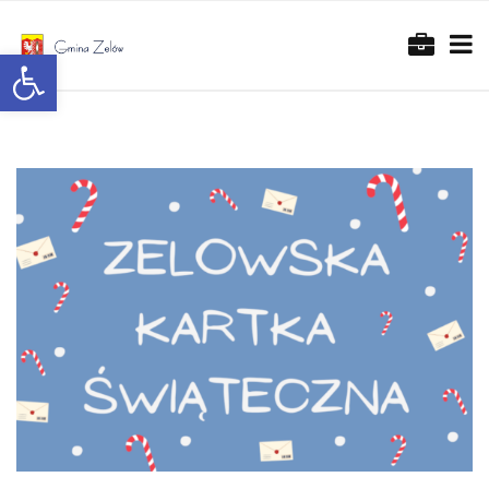
Otwórz pasek narzędzi