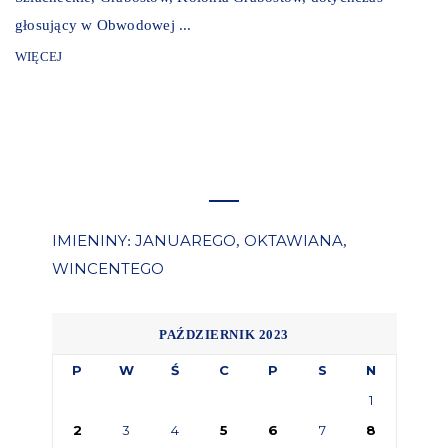
głosujący w Obwodowej ...
WIĘCEJ
IMIENINY
JANUAREGO
OKTAWIANA
:
,
,
WINCENTEGO
PAŹDZIERNIK 2023
P
W
Ś
C
P
S
N
1
2
3
4
5
6
7
8