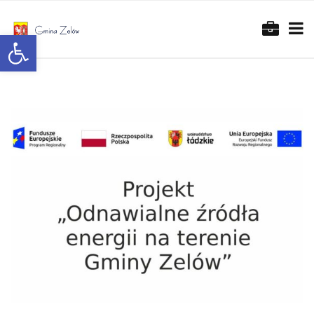
Otwórz pasek narzędzi