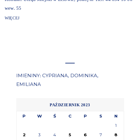
wew. 55
WIĘCEJ
IMIENINY
CYPRIANA
DOMINIKA
:
,
,
EMILIANA
PAŹDZIERNIK 2023
P
W
Ś
C
P
S
N
1
2
3
4
5
6
7
8