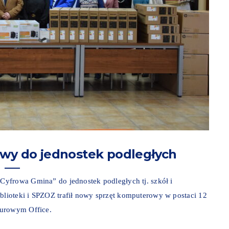
wy do jednostek podległych
yfrowa Gmina” do jednostek podległych tj. szkół i
lioteki i SPZOZ trafił nowy sprzęt komputerowy w postaci 12
iurowym Office.