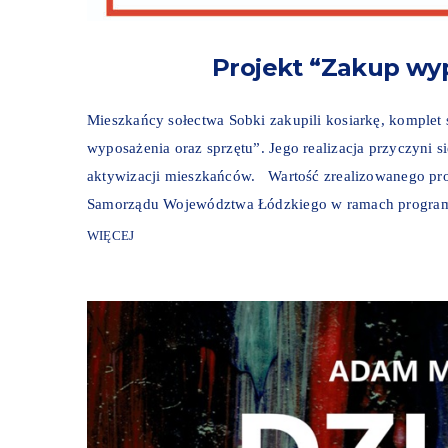
Projekt “Zakup wyp
Mieszkańcy sołectwa Sobki zakupili kosiarkę, komplet
wyposażenia oraz sprzętu”. Jego realizacja przyczyni si
aktywizacji mieszkańców. Wartość zrealizowanego proj
Samorządu Województwa Łódzkiego w ramach programu
WIĘCEJ