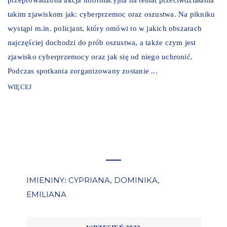
przeprowadzona akcja informacyjna na temat przeciwdziałania
takim zjawiskom jak: cyberprzemoc oraz oszustwa. Na pikniku
wystąpi m.in. policjant, który omówi to w jakich obszarach
najczęściej dochodzi do prób oszustwa, a także czym jest
zjawisko cyberprzemocy oraz jak się od niego uchronić.
Podczas spotkania zorganizowany zostanie ...
WIĘCEJ
IMIENINY
CYPRIANA
DOMINIKA
:
,
,
EMILIANA