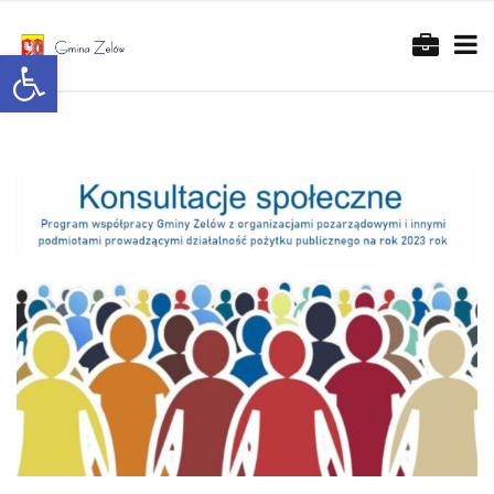
Otwórz pasek narzędzi