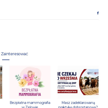
 Zainteresować
l
Bezpłatna mammografia
Masz zadeklarowaną
w Zelowie
praktykę dobrostanową?