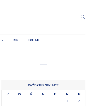
Y
BIP
EPUAP
PAŹDZIERNIK 2022
P
W
Ś
C
P
S
N
1
2