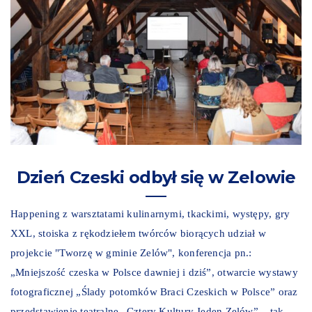
Dzień Czeski odbył się w Zelowie
Happening z warsztatami kulinarnymi, tkackimi, występy, gry
XXL, stoiska z rękodziełem twórców biorących udział w
projekcie "Tworzę w gminie Zelów", konferencja pn.:
„Mniejszość czeska w Polsce dawniej i dziś”, otwarcie wystawy
fotograficznej „Ślady potomków Braci Czeskich w Polsce” oraz
przedstawienie teatralne „Cztery Kultury Jeden Zelów” – tak