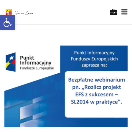
Otwórz pasek narzędzi