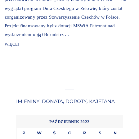
wyglądał program Dnia Czeskiego w Zelowie, który został
zorganizowany przez Stowarzyszenie Czechów w Polsce.
Projekt finansowany był z dotacji MSWiA.Patronat nad
wydarzeniem objął Burmistrz ...
WIĘCEJ
IMIENINY
DONATA
DOROTY
KAJETANA
:
,
,
PAŹDZIERNIK 2022
P
W
Ś
C
P
S
N