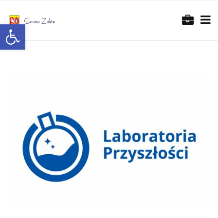
Otwórz pasek narzędzi