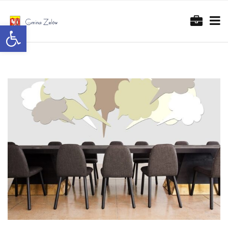
Otwórz pasek narzędzi