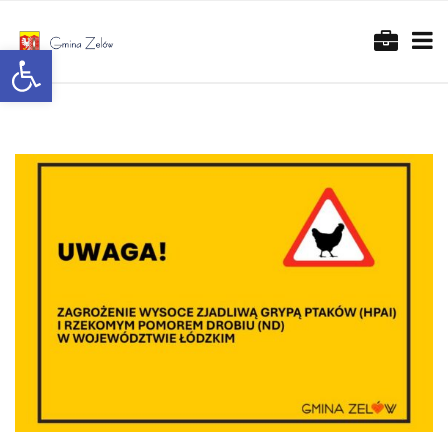
Otwórz pasek narzędzi