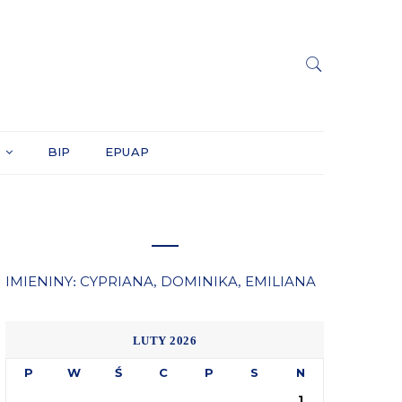
Y
BIP
EPUAP
IMIENINY
CYPRIANA
DOMINIKA
EMILIANA
:
,
,
LUTY 2026
P
W
Ś
C
P
S
N
1