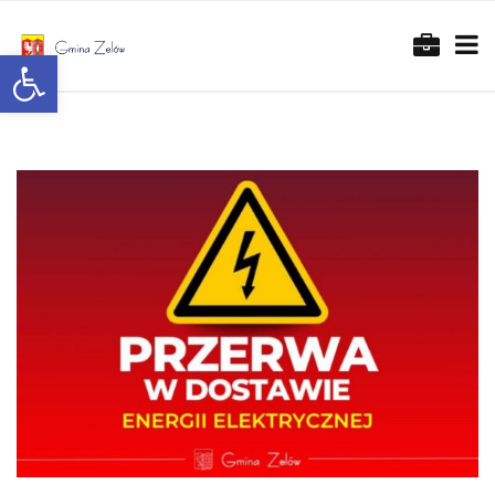
Otwórz pasek narzędzi