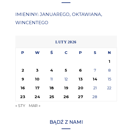
IMIENINY
JANUAREGO
OKTAWIANA
:
,
,
WINCENTEGO
LUTY 2026
P
W
Ś
C
P
S
N
1
2
3
4
5
6
7
8
9
10
11
12
13
14
15
16
17
18
19
20
21
22
23
24
25
26
27
28
« STY
MAR »
BĄDŹ Z NAMI