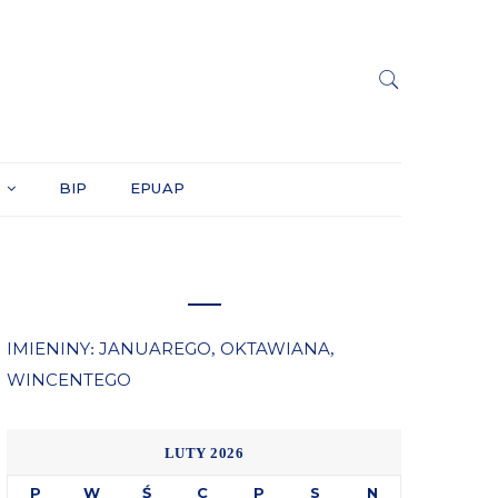
Y
BIP
EPUAP
IMIENINY
JANUAREGO
OKTAWIANA
:
,
,
WINCENTEGO
LUTY 2026
P
W
Ś
C
P
S
N