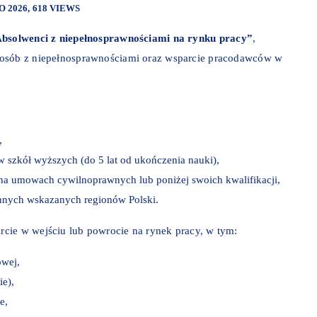
O 2026
618 VIEWS
Absolwenci z niepełnosprawnościami na rynku pracy”
,
 osób z niepełnosprawnościami oraz wsparcie pracodawców w
,
w szkół wyższych (do 5 lat od ukończenia nauki),
 na umowach cywilnoprawnych lub poniżej swoich kwalifikacji,
nnych wskazanych regionów Polski.
cie w wejściu lub powrocie na rynek pracy, w tym:
owej,
ie),
e,