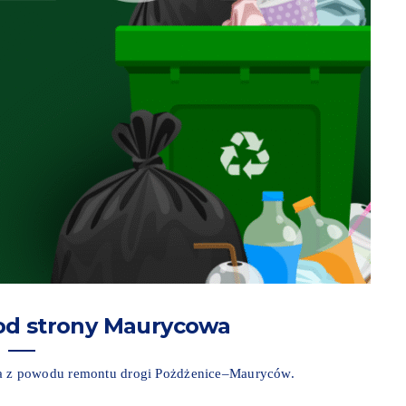
od strony Maurycowa
a z powodu remontu drogi Pożdżenice–Mauryców.