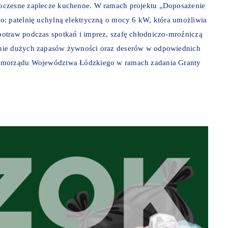
oczesne zaplecze kuchenne. W ramach projektu „Doposażenie
o: patelnię uchylną elektryczną o mocy 6 kW, która umożliwia
otraw podczas spotkań i imprez, szafę chłodniczo-mroźniczą
anie dużych zapasów żywności oraz deserów w odpowiednich
Samorządu Województwa Łódzkiego w ramach zadania Granty