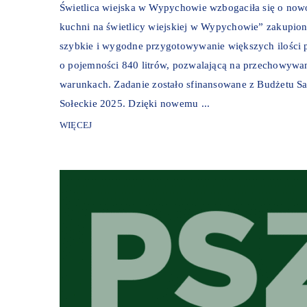
Świetlica wiejska w Wypychowie wzbogaciła się o now
kuchni na świetlicy wiejskiej w Wypychowie” zakupion
szybkie i wygodne przygotowywanie większych ilości p
o pojemności 840 litrów, pozwalającą na przechowyw
warunkach. Zadanie zostało sfinansowane z Budżetu 
Sołeckie 2025. Dzięki nowemu ...
WIĘCEJ