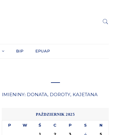
Y
BIP
EPUAP
IMIENINY
DONATA
DOROTY
KAJETANA
:
,
,
PAŹDZIERNIK 2025
P
W
Ś
C
P
S
N
1
2
3
4
5