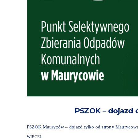
PSZOK – dojazd 
PSZOK Mauryców – dojazd tylko od strony Maurycow
WIĘCEJ