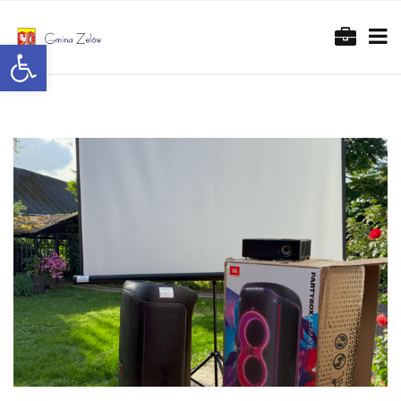
Otwórz pasek narzędzi