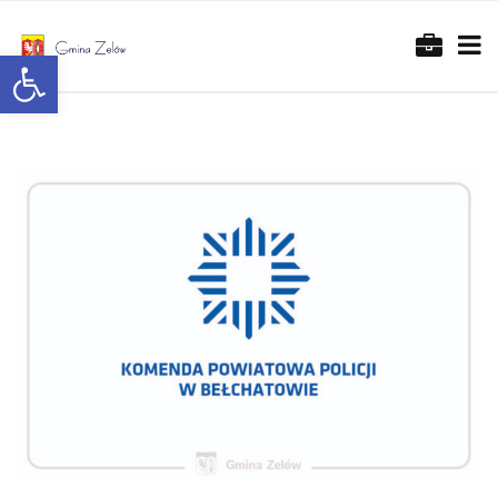
Otwórz pasek narzędzi