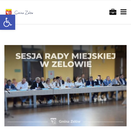
Otwórz pasek narzędzi