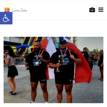
Otwórz pasek narzędzi