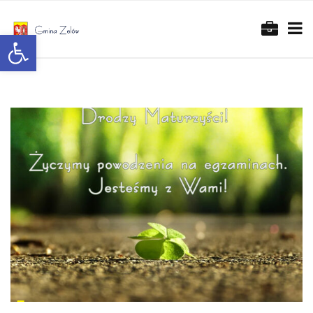
Otwórz pasek narzędzi