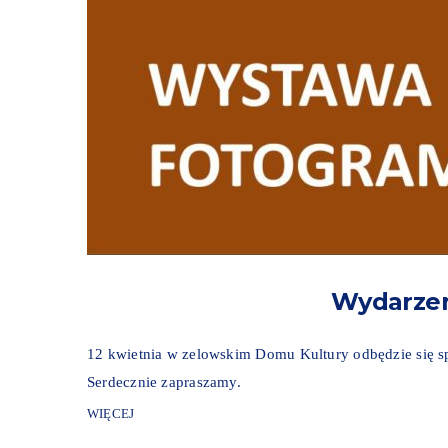
Wydarzen
12 kwietnia w zelowskim Domu Kultury odbędzie się sp
Serdecznie zapraszamy.
WIĘCEJ