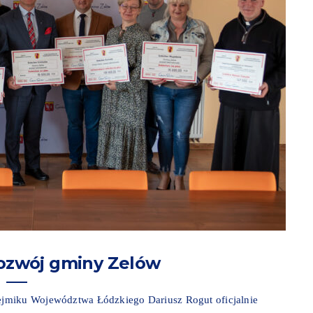
rozwój gminy Zelów
ejmiku Województwa Łódzkiego Dariusz Rogut oficjalnie