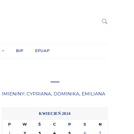
Y
BIP
EPUAP
IMIENINY
CYPRIANA
DOMINIKA
EMILIANA
:
,
,
KWIECIEŃ 2024
P
W
Ś
C
P
S
N
1
2
3
4
5
6
7