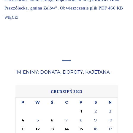
Pszczółecka, gmina Zelów”. Obwieszczenie plik PDF 466 KB
WIĘCEJ
IMIENINY
DONATA
DOROTY
KAJETANA
:
,
,
GRUDZIEŃ 2023
P
W
Ś
C
P
S
N
1
2
3
4
5
6
7
8
9
10
11
12
13
14
15
16
17