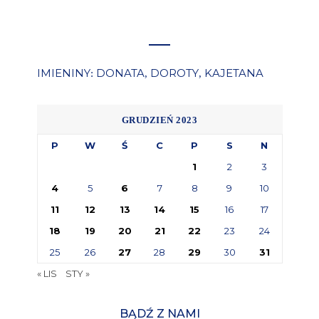
IMIENINY
DONATA
DOROTY
KAJETANA
:
,
,
GRUDZIEŃ 2023
P
W
Ś
C
P
S
N
1
2
3
4
5
6
7
8
9
10
11
12
13
14
15
16
17
18
19
20
21
22
23
24
25
26
27
28
29
30
31
« LIS
STY »
BĄDŹ Z NAMI