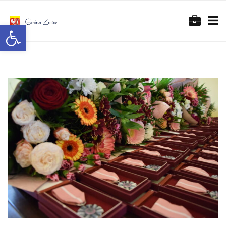
Otwórz pasek narzędzi