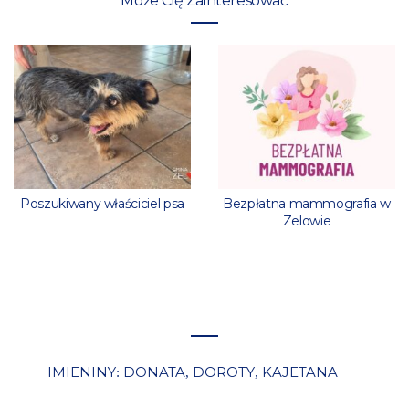
Może Cię Zainteresować
Poszukiwany właściciel psa
Bezpłatna mammografia w
Zelowie
IMIENINY
DONATA
DOROTY
KAJETANA
:
,
,