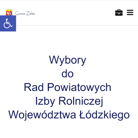
Otwórz pasek narzędzi