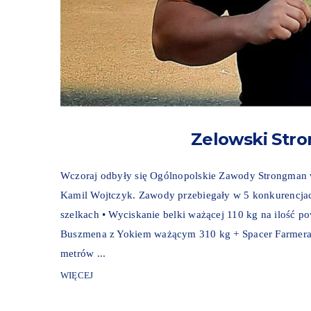
Zelowski Str
Wczoraj odbyły się Ogólnopolskie Zawody Strongman w
Kamil Wojtczyk. Zawody przebiegały w 5 konkurencjac
szelkach • Wyciskanie belki ważącej 110 kg na ilość p
Buszmena z Yokiem ważącym 310 kg + Spacer Farmera 
metrów ...
WIĘCEJ