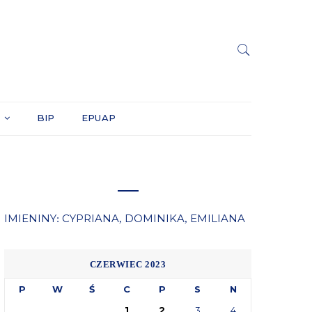
Y
BIP
EPUAP
IMIENINY
CYPRIANA
DOMINIKA
EMILIANA
:
,
,
CZERWIEC 2023
P
W
Ś
C
P
S
N
1
2
3
4