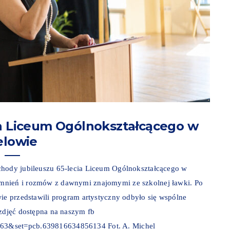
ia Liceum Ogólnokształcącego w
elowie
chody jubileuszu 65-lecia Liceum Ogólnokształcącego w
mnień i rozmów z dawnymi znajomymi ze szkolnej ławki. Po
wie przedstawili program artystyczny odbyło się wspólne
 zdjęć dostępna na naszym fb
063&set=pcb.639816634856134 Fot. A. Michel