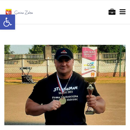
Otwórz pasek narzędzi