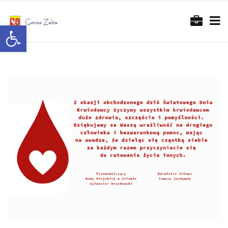
Otwórz pasek narzędzi