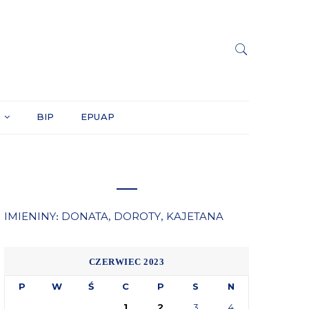
Y
BIP
EPUAP
IMIENINY
DONATA
DOROTY
KAJETANA
:
,
,
CZERWIEC 2023
P
W
Ś
C
P
S
N
1
2
3
4