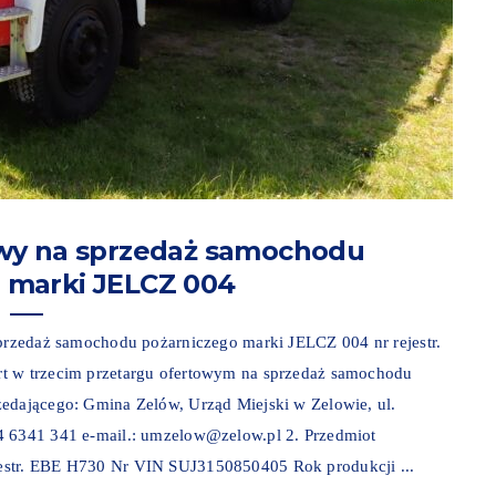
owy na sprzedaż samochodu
 marki JELCZ 004
sprzedaż samochodu pożarniczego marki JELCZ 004 nr rejestr.
rt w trzecim przetargu ofertowym na sprzedaż samochodu
zedającego: Gmina Zelów, Urząd Miejski w Zelowie, ul.
4 6341 341 e-mail.: umzelow@zelow.pl 2. Przedmiot
estr. EBE H730 Nr VIN SUJ3150850405 Rok produkcji ...