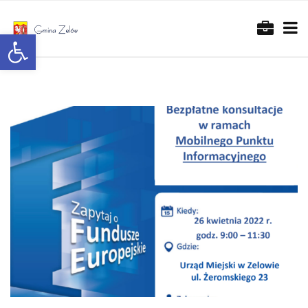
Otwórz pasek narzędzi