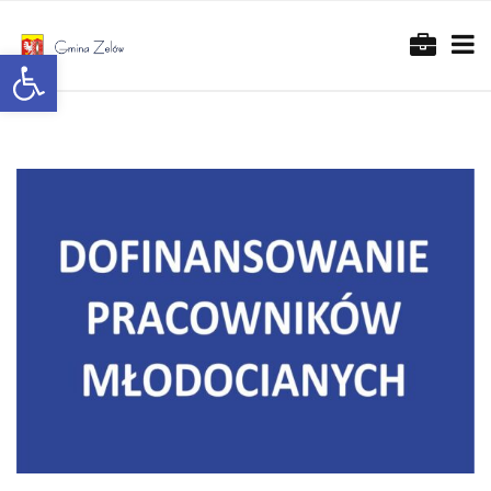
Otwórz pasek narzędzi