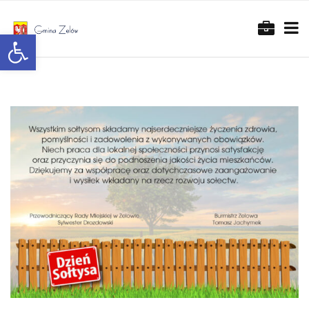
Otwórz pasek narzędzi