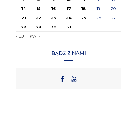
14
15
16
17
18
19
20
21
22
23
24
25
26
27
28
29
30
31
« LUT
KWI »
BĄDŹ Z NAMI