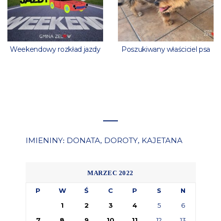
Weekendowy rozkład jazdy
Poszukiwany właściciel psa
IMIENINY
DONATA
DOROTY
KAJETANA
:
,
,
MARZEC 2022
P
W
Ś
C
P
S
N
1
2
3
4
5
6
7
8
9
10
11
12
13