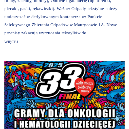
firany, zasłony, obrusy), Obuwie i galanterię (np. torebki,
plecaki, paski, rękawiczki). Ważne: Odpady tekstylne należy
umieszczać w dedykowanym kontenerze w: Punkcie
Selektywnego Zbierania Odpadów w Maurycowie 1A. Nowe
przepisy zakazują wyrzucania tekstyliów do ...
WIĘCEJ