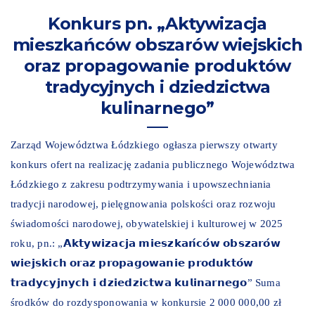
Konkurs pn. „Aktywizacja
mieszkańców obszarów wiejskich
oraz propagowanie produktów
tradycyjnych i dziedzictwa
kulinarnego”
Zarząd Województwa Łódzkiego ogłasza pierwszy otwarty
konkurs ofert na realizację zadania publicznego Województwa
Łódzkiego z zakresu podtrzymywania i upowszechniania
tradycji narodowej, pielęgnowania polskości oraz rozwoju
świadomości narodowej, obywatelskiej i kulturowej w 2025
roku, pn.: „𝗔𝗸𝘁𝘆𝘄𝗶𝘇𝗮𝗰𝗷𝗮 𝗺𝗶𝗲𝘀𝘇𝗸𝗮𝗻́𝗰𝗼́𝘄 𝗼𝗯𝘀𝘇𝗮𝗿𝗼́𝘄
𝘄𝗶𝗲𝗷𝘀𝗸𝗶𝗰𝗵 𝗼𝗿𝗮𝘇 𝗽𝗿𝗼𝗽𝗮𝗴𝗼𝘄𝗮𝗻𝗶𝗲 𝗽𝗿𝗼𝗱𝘂𝗸𝘁𝗼́𝘄
𝘁𝗿𝗮𝗱𝘆𝗰𝘆𝗷𝗻𝘆𝗰𝗵 𝗶 𝗱𝘇𝗶𝗲𝗱𝘇𝗶𝗰𝘁𝘄𝗮 𝗸𝘂𝗹𝗶𝗻𝗮𝗿𝗻𝗲𝗴𝗼” Suma
środków do rozdysponowania w konkursie 2 000 000,00 zł