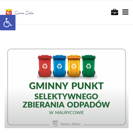
Otwórz pasek narzędzi