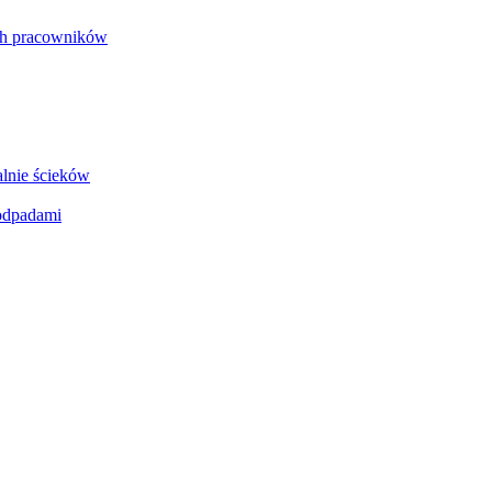
ch pracowników
lnie ścieków
 odpadami