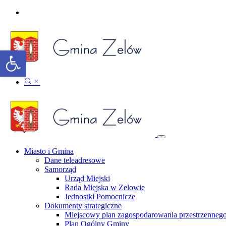
Otwórz pasek narzędzi
Miasto i Gmina
Dane teleadresowe
Samorząd
Urząd Miejski
Rada Miejska w Zelowie
Jednostki Pomocnicze
Dokumenty strategiczne
Miejscowy plan zagospodarowania przestrzenneg
Plan Ogólny Gminy