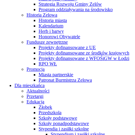
Strategia Rozwoju Gminy Zelów
Program oddziaływania na środowisko
Historia Zelowa
Historia miasta
Kalendarium
Herb i barwy
Honorowi Obywatele
Fundusze zewnętrzne
Projekty dofinansowane z UE
Projekty dofinansowane ze środków krajowych
Projekty dofinansowane z WFOŚiGW w Łodzi
RPO WŁ
Promocja
Miasta partnerskie
Patronat Burmistrza Zelowa
Dla mieszkańca
Aktualności
Przetargi
Edukacja
Żłobek
Przedszkola
Szkoły podstawowe
Szkoły ponadpodstawowe
Stypendia i zasiłki szkolne
Stypendium i zasiłki szkolne