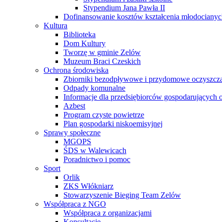
Stypendium Jana Pawła II
Dofinansowanie kosztów kształcenia młodociany
Kultura
Biblioteka
Dom Kultury
Tworzę w gminie Zelów
Muzeum Braci Czeskich
Ochrona środowiska
Zbiorniki bezodpływowe i przydomowe oczyszcza
Odpady komunalne
Informacje dla przedsiębiorców gospodarujących
Azbest
Program czyste powietrze
Plan gospodarki niskoemisyjnej
Sprawy społeczne
MGOPS
ŚDS w Walewicach
Poradnictwo i pomoc
Sport
Orlik
ZKS Włókniarz
Stowarzyszenie Bieging Team Zelów
Współpraca z NGO
Współpraca z organizacjami
Konsultacje