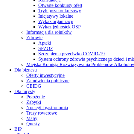
Otwarte konkursy ofert
Tryb pozakonkursowy
Inicjatywy lokalne
Wykaz organizacji
Wykaz jednostek OSP
Informacja dla rolników
Zdrowie
Apteki
SPZOZ
Szczepienia przeciwko COVID-19
System ochrony zdrowia psychicznego dzieci i mł
Miejska Komisja Rozwiązywania Problemów Alkoholo
Dla biznesu
Oferty inwestycyjne
Zamówienia publiczne
CEIDG
Dla turysty
Położenie
Zabytki
Noclegi i gastronomia
Trasy rowerowe
Mapy
Questy
BIP