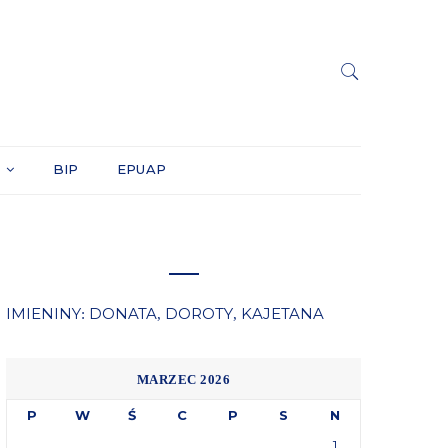
Y
BIP
EPUAP
IMIENINY
DONATA
DOROTY
KAJETANA
:
,
,
MARZEC 2026
P
W
Ś
C
P
S
N
1