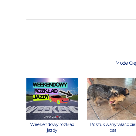
Może Cię
rowaną
Weekendowy rozkład
Poszukiwany właścicie
stanową?
jazdy
psa