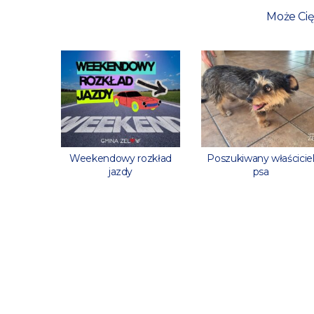
Może Cię
rowaną
Weekendowy rozkład
Poszukiwany właścicie
stanową?
jazdy
psa
yfikacie