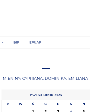
Y
BIP
EPUAP
IMIENINY
CYPRIANA
DOMINIKA
EMILIANA
:
,
,
PAŹDZIERNIK 2025
P
W
Ś
C
P
S
N
1
2
3
4
5