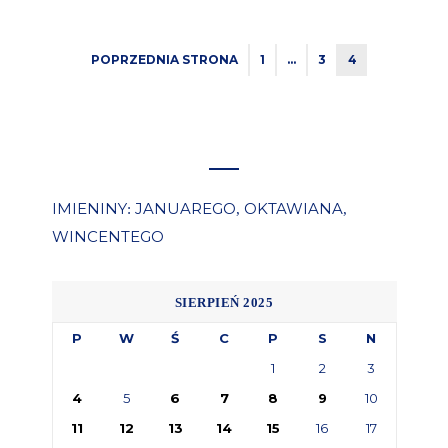
POPRZEDNIA STRONA
1
…
3
4
IMIENINY
JANUAREGO
OKTAWIANA
:
,
,
WINCENTEGO
SIERPIEŃ 2025
P
W
Ś
C
P
S
N
1
2
3
4
5
6
7
8
9
10
11
12
13
14
15
16
17