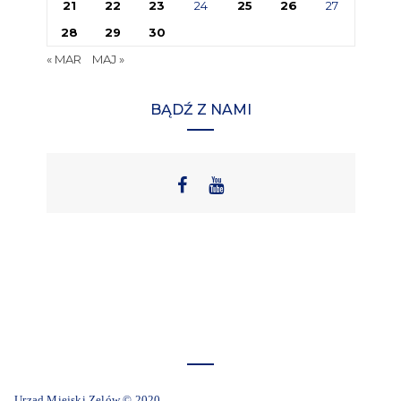
21
22
23
24
25
26
27
28
29
30
« MAR
MAJ »
BĄDŹ Z NAMI
Urząd Miejski Zelów © 2020