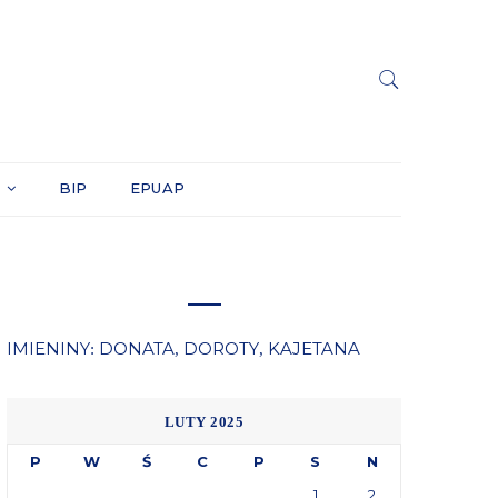
Y
BIP
EPUAP
IMIENINY
DONATA
DOROTY
KAJETANA
:
,
,
LUTY 2025
P
W
Ś
C
P
S
N
1
2