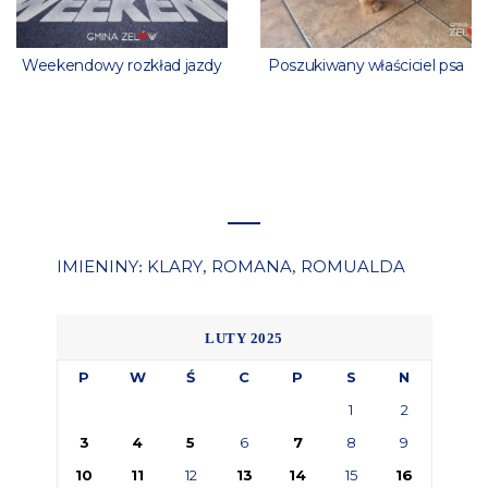
Weekendowy rozkład jazdy
Poszukiwany właściciel psa
IMIENINY
KLARY
ROMANA
ROMUALDA
:
,
,
LUTY 2025
P
W
Ś
C
P
S
N
1
2
3
4
5
6
7
8
9
10
11
12
13
14
15
16