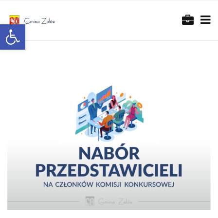
Otwórz pasek narzędzi