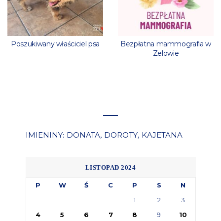
Poszukiwany właściciel psa
Bezpłatna mammografia w
Zelowie
IMIENINY
DONATA
DOROTY
KAJETANA
:
,
,
LISTOPAD 2024
P
W
Ś
C
P
S
N
1
2
3
4
5
6
7
8
9
10