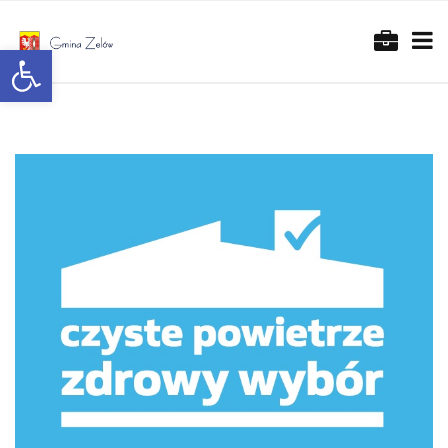
Otwórz pasek narzędzi