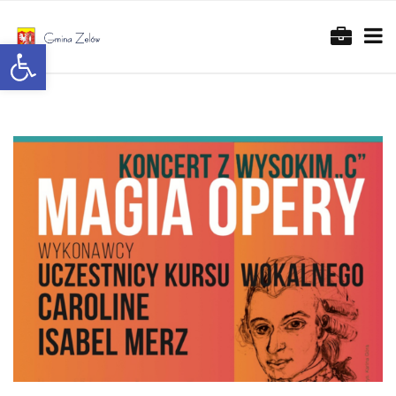
Otwórz pasek narzędzi