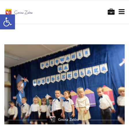
Otwórz pasek narzędzi