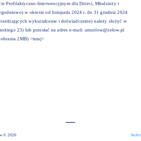
ie Profilaktyczno-Interwencyjnym dla Dzieci, Młodzieży i
ygodniowo) w okresie od listopada 2024 r. do 31 grudnia 2024
ierdzających wykształcenie i doświadczenie) należy złożyć w
omskiego 23) lub przesłać na adres e-mail: umzelow@zelow.pl
 pobrania 2MB) >tutaj<
 Miejski Zelów © 2020
Archi