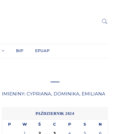
Y
BIP
EPUAP
IMIENINY
CYPRIANA
DOMINIKA
EMILIANA
:
,
,
PAŹDZIERNIK 2024
P
W
Ś
C
P
S
N
1
2
3
4
5
6