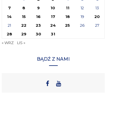
7
8
9
10
11
12
13
14
15
16
17
18
19
20
21
22
23
24
25
26
27
28
29
30
31
« WRZ
LIS »
BĄDŹ Z NAMI