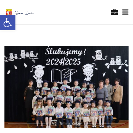
Otwórz pasek narzędzi